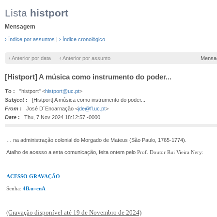
Lista
histport
Mensagem
› Índice por assuntos
|
› Índice cronológico
‹ Anterior por data
‹ Anterior por assunto
Mensa
[Histport] A música como instrumento do poder...
To
:
"histport" <
histport@uc.pt
>
Subject
:
[Histport] A música como instrumento do poder...
From
:
José D´Encarnação <
jde@fl.uc.pt
>
Date
:
Thu, 7 Nov 2024 18:12:57 -0000
… na administração colonial do Morgado de Mateus (São Paulo, 1765-1774).
Atalho de acesso a esta comunicação, feita ontem pelo
Prof. Doutor Rui Vieira Nery:
ACESSO GRAVAÇÃO
Senha:
4B.u=cnA
(Gravação disponível até 19 de Novembro de 2024)