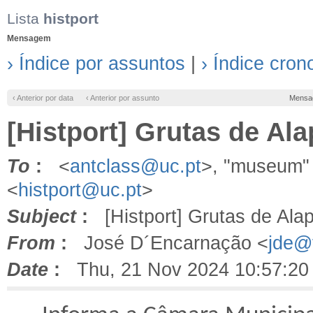
Lista
histport
Mensagem
› Índice por assuntos
|
› Índice cron
‹ Anterior por data
‹ Anterior por assunto
Mensa
[Histport] Grutas de Al
To
:
<
antclass@uc.pt
>, "museum"
<
histport@uc.pt
>
Subject
:
[Histport] Grutas de Alap
From
:
José D´Encarnação <
jde@f
Date
:
Thu, 21 Nov 2024 10:57:20