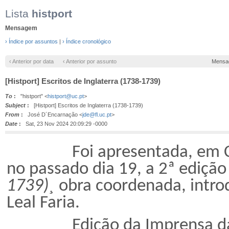
Lista
histport
Mensagem
› Índice por assuntos
|
› Índice cronológico
‹ Anterior por data
‹ Anterior por assunto
Mensa
[Histport] Escritos de Inglaterra (1738-1739)
To
:
"histport" <
histport@uc.pt
>
Subject
:
[Histport] Escritos de Inglaterra (1738-1739)
From
:
José D´Encarnação <
jde@fl.uc.pt
>
Date
:
Sat, 23 Nov 2024 20:09:29 -0000
Foi apresentada, em Coimbr
no passado dia 19, a 2ª ediçã
1739)¸
obra coordenada, intro
Leal Faria.
Edição da Imprensa da Un