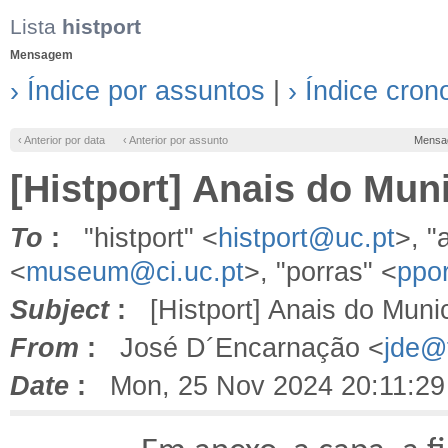
Lista
histport
Mensagem
› Índice por assuntos
|
› Índice cron
‹ Anterior por data
‹ Anterior por assunto
Mensa
[Histport] Anais do Mun
To
:
"histport" <
histport@uc.pt
>, "
<
museum@ci.uc.pt
>, "porras" <
ppo
Subject
:
[Histport] Anais do Muni
From
:
José D´Encarnação <
jde@f
Date
:
Mon, 25 Nov 2024 20:11:29