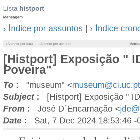
Lista
histport
Mensagem
› Índice por assuntos
|
› Índice cron
‹ Anterior por data
‹ Anterior por assunto
Mensa
[Histport] Exposição "
Poveira"
To
:
"museum" <
museum@ci.uc.p
Subject
:
[Histport] Exposição " 
From
:
José D´Encarnação <
jde@f
Date
:
Sat, 7 Dec 2024 18:53:46 -