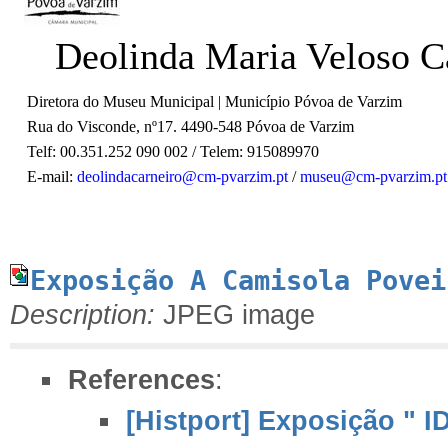
Deolinda Maria Veloso C
Diretora do Museu Municipal | Município Póvoa de Varzim
Rua do Visconde, nº17. 4490-548 Póvoa de Varzim
Telf: 00.351.252 090 002 /
Telem: 915089970
E-mail:
deolindacarneiro@cm-pvarzim.pt
/
museu@cm-pvarzim.pt
Exposição A Camisola Povei
Description:
JPEG image
References
:
[Histport] Exposição " 