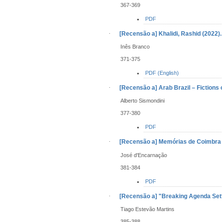
367-369
PDF
·
[Recensão a] Khalidi, Rashid (2022).
Inês Branco
371-375
PDF (English)
·
[Recensão a] Arab Brazil – Fictions 
Alberto Sismondini
377-380
PDF
·
[Recensão a] Memórias de Coimbra
José d'Encarnação
381-384
PDF
·
[Recensão a] "Breaking Agenda Setti
Tiago Estevão Martins
385-388