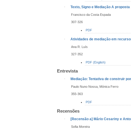
·
Texto, Signo e Mediação
A proposta
Francisco da Costa Espada
307-326
PDF
·
Atividades de mediação em recursos
Ana R. Luís
327-352
PDF (English)
Entrevista
·
Mediação: Tentativa de construir p
Paulo Nuno Nossa, Mónica Ferro
355-363
PDF
Recensões
·
[Recensão a] Mário Cesariny e Anto
Sofia Moreira