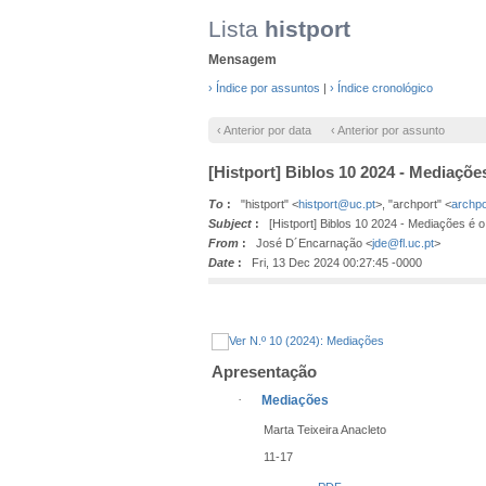
Lista
histport
Mensagem
› Índice por assuntos
|
› Índice cronológico
‹ Anterior por data
‹ Anterior por assunto
[Histport] Biblos 10 2024 - Mediaçõe
To
:
"histport" <
histport@uc.pt
>, "archport" <
archpo
Subject
:
[Histport] Biblos 10 2024 - Mediações é o
From
:
José D´Encarnação <
jde@fl.uc.pt
>
Date
:
Fri, 13 Dec 2024 00:27:45 -0000
Apresentação
·
Mediações
Marta Teixeira Anacleto
11-17