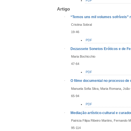
PDF
Artigo
·
“Temos uns mil volumes sofríveis”
Cristina Sobral
19-46
PDF
·
Dezassete Sonetos Eróticos e de Fe
Maria Bochicchio
47-64
PDF
·
O filme documental no processo de med
Manuela Sofia Silva, Maria Romana, João 
65-94
PDF
·
Mediação artístico-cultural e curad
Patricia Filipa Ribeiro Martins, Fernando M
95-114