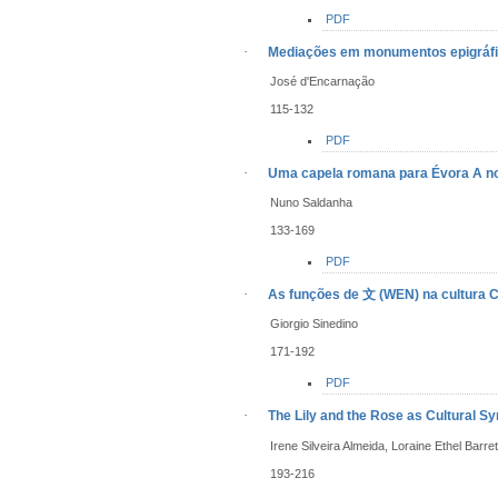
PDF
·
Mediações em monumentos epigráf
José d'Encarnação
115-132
PDF
·
Uma capela romana para Évora
A n
Nuno Saldanha
133-169
PDF
·
As funções de
文
(WEN) na cultura C
Giorgio Sinedino
171-192
PDF
·
The Lily and the Rose as Cultural 
Irene Silveira Almeida, Loraine Ethel Barre
193-216