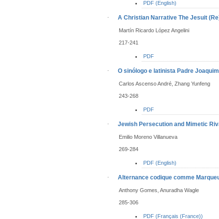
PDF (English)
·
A Christian Narrative
The Jesuit (Re
Martín Ricardo López Angelini
217-241
PDF
·
O sinólogo e latinista Padre Joaqu
Carlos Ascenso André, Zhang Yunfeng
243-268
PDF
·
Jewish Persecution and Mimetic Riva
Emilio Moreno Villanueva
269-284
PDF (English)
·
Alternance codique comme Marqueur
Anthony Gomes, Anuradha Wagle
285-306
PDF (Français (France))