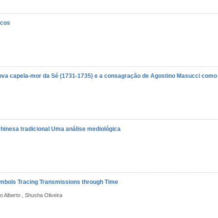
icos
ova capela-mor da Sé (1731-1735) e a consagração de Agostino Masucci como 
hinesa tradicional
Uma análise mediológica
Symbols
Tracing Transmissions through Time
to Alberto , Shusha Oliveira