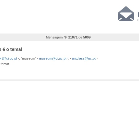
Mensagem Nº
21071
de
5009
s é o tema!
rt@ci.uc.pt
>, "museum" <
museum@ci.uc.pt
>, <
antclass@uc.pt
>
 tema!