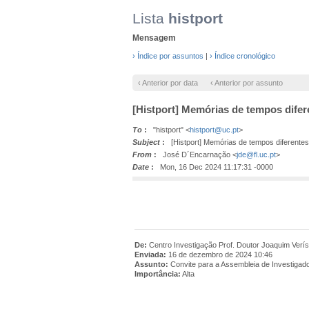
Lista
histport
Mensagem
› Índice por assuntos
|
› Índice cronológico
‹ Anterior por data
‹ Anterior por assunto
[Histport] Memórias de tempos difer
To
:
"histport" <
histport@uc.pt
>
Subject
:
[Histport] Memórias de tempos diferentes
From
:
José D´Encarnação <
jde@fl.uc.pt
>
Date
:
Mon, 16 Dec 2024 11:17:31 -0000
De:
Centro Investigação Prof. Doutor Joaquim Ver
Enviada:
16 de dezembro de 2024 10:46
Assunto:
Convite para a Assembleia de Investigad
Importância:
Alta