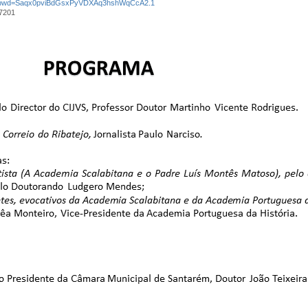
63?pwd=Saqx0pviBdGsxPyVDXAq3hshWqCcA2.1
17201