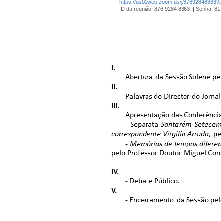
https://us02web.zoom.us/j/876928483
ID da reunião: 876 9284 8363 | Senha: 8