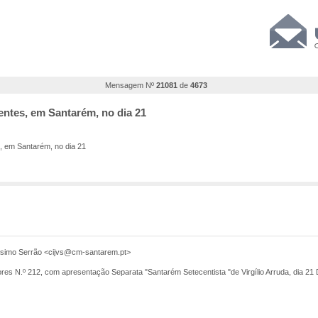
Mensagem Nº
21081
de
4673
entes, em Santarém, no dia 21
, em Santarém, no dia 21
íssimo Serrão <cijvs@cm-santarem.pt>
ores N.º 212, com apresentação Separata "Santarém Setecentista "de Virgílio Arruda, dia 