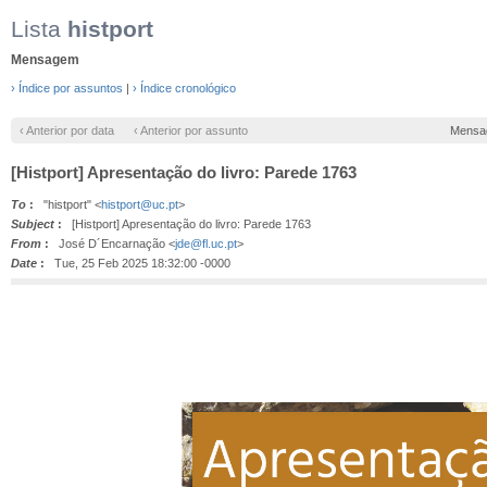
Lista
histport
Mensagem
› Índice por assuntos
|
› Índice cronológico
‹ Anterior por data
‹ Anterior por assunto
Mensa
[Histport] Apresentação do livro: Parede 1763
To
:
"histport" <
histport@uc.pt
>
Subject
:
[Histport] Apresentação do livro: Parede 1763
From
:
José D´Encarnação <
jde@fl.uc.pt
>
Date
:
Tue, 25 Feb 2025 18:32:00 -0000