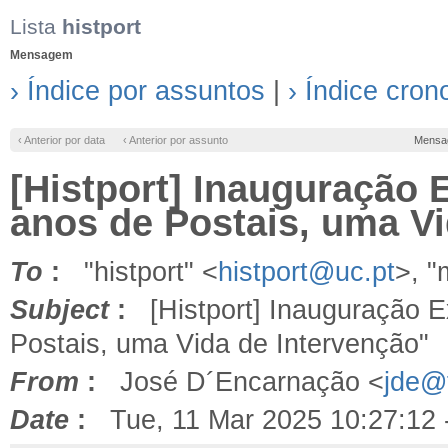
Lista
histport
Mensagem
› Índice por assuntos
|
› Índice cron
‹ Anterior por data
‹ Anterior por assunto
Mensa
[Histport] Inauguração 
anos de Postais, uma Vi
To
:
"histport" <
histport@uc.pt
>, 
Subject
:
[Histport] Inauguração E
Postais, uma Vida de Intervenção"
From
:
José D´Encarnação <
jde@f
Date
:
Tue, 11 Mar 2025 10:27:12 