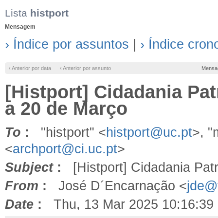
Lista
histport
Mensagem
› Índice por assuntos
|
› Índice cron
‹ Anterior por data
‹ Anterior por assunto
Mensa
[Histport] Cidadania Pat
a 20 de Março
To
:
"histport" <
histport@uc.pt
>, 
<
archport@ci.uc.pt
>
Subject
:
[Histport] Cidadania Patr
From
:
José D´Encarnação <
jde@f
Date
:
Thu, 13 Mar 2025 10:16:39 