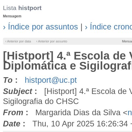
Lista
histport
Mensagem
› Índice por assuntos
|
› Índice cron
‹ Anterior por data
‹ Anterior por assunto
Mensa
[Histport] 4.ª Escola de
Diplomática e Sigilogra
To
:
histport@uc.pt
Subject
:
[Histport] 4.ª Escola de 
Sigilografia do CHSC
From
:
Margarida Dias da Silva <
n
Date
:
Thu, 10 Apr 2025 16:26:34