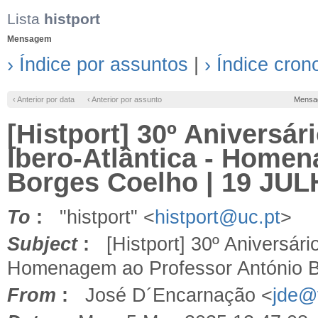
Lista
histport
Mensagem
› Índice por assuntos
|
› Índice cron
‹ Anterior por data
‹ Anterior por assunto
Mensa
[Histport] 30º Aniversári
Ibero-Atlântica - Home
Borges Coelho | 19 JU
To
:
"histport" <
histport@uc.pt
>
Subject
:
[Histport] 30º Aniversário 
Homenagem ao Professor António 
From
:
José D´Encarnação <
jde@f