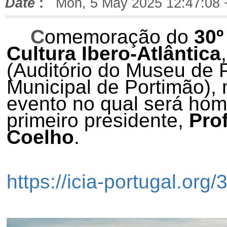
Date
:
Mon, 5 May 2025 12:47:08 
C
omemoração do
30º
Cultura Ibero-Atlântica
(Auditório do Museu de P
Municipal de Portimão), 
evento no qual será hom
primeiro presidente,
Pro
Coelho
.
https://icia-portugal.org/