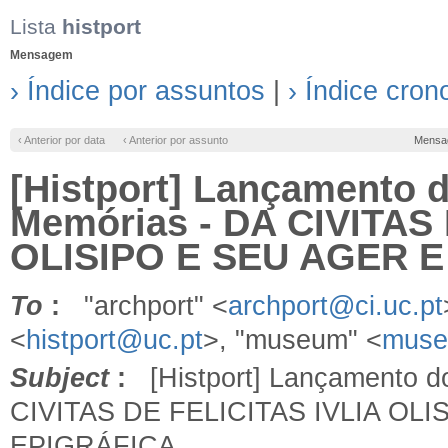
Lista
histport
Mensagem
› Índice por assuntos
|
› Índice cron
‹ Anterior por data
‹ Anterior por assunto
Mensa
[Histport] Lançamento 
Memórias - DA CIVITAS 
OLISIPO E SEU AGER E
To
:
"archport" <
archport@ci.uc.pt
<
histport@uc.pt
>, "museum" <
muse
Subject
:
[Histport] Lançamento d
CIVITAS DE FELICITAS IVLIA OL
EPIGRÁFICA