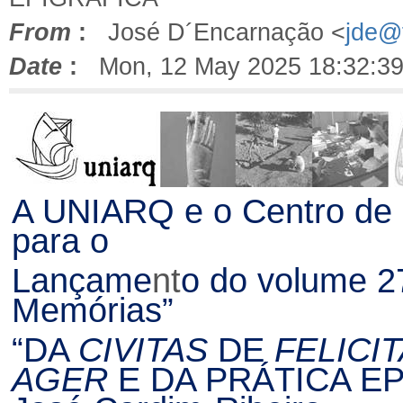
From
:
José D´Encarnação <
jde@f
Date
:
Mon, 12 May 2025 18:32:39
A UNIARQ e o Centro de 
para o
Lançame
nt
o do volume 2
Memórias”
“DA
CIVITAS
DE
FELICIT
AGER
E DA PRÁTICA EPI