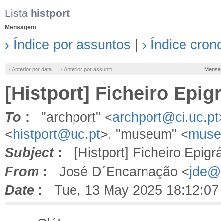
Lista
histport
Mensagem
› Índice por assuntos
|
› Índice cron
‹ Anterior por data
‹ Anterior por assunto
Mensa
[Histport] Ficheiro Epig
To
:
"archport" <
archport@ci.uc.pt
<
histport@uc.pt
>, "museum" <
muse
Subject
:
[Histport] Ficheiro Epigr
From
:
José D´Encarnação <
jde@f
Date
:
Tue, 13 May 2025 18:12:07