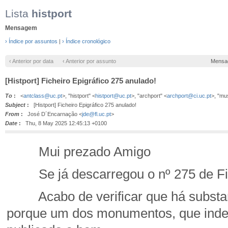
Lista
histport
Mensagem
› Índice por assuntos
|
› Índice cronológico
‹ Anterior por data
‹ Anterior por assunto
Mensa
[Histport] Ficheiro Epigráfico 275 anulado!
To
:
<
antclass@uc.pt
>, "histport" <
histport@uc.pt
>, "archport" <
archport@ci.uc.pt
>, "mu
Subject
:
[Histport] Ficheiro Epigráfico 275 anulado!
From
:
José D´Encarnação <
jde@fl.uc.pt
>
Date
:
Thu, 8 May 2025 12:45:13 +0100
Mui prezado Amigo
Se já descarregou o nº 275 de Fiche
Acabo de verificar que há substanc
porque um dos monumentos, que indev