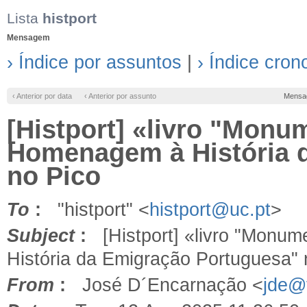
Lista
histport
Mensagem
› Índice por assuntos
|
› Índice cron
‹ Anterior por data
‹ Anterior por assunto
Mensa
[Histport] «livro "Mon
Homenagem à História 
no Pico
To
:
"histport" <
histport@uc.pt
>
Subject
:
[Histport] «livro "Monu
História da Emigração Portuguesa" 
From
:
José D´Encarnação <
jde@f