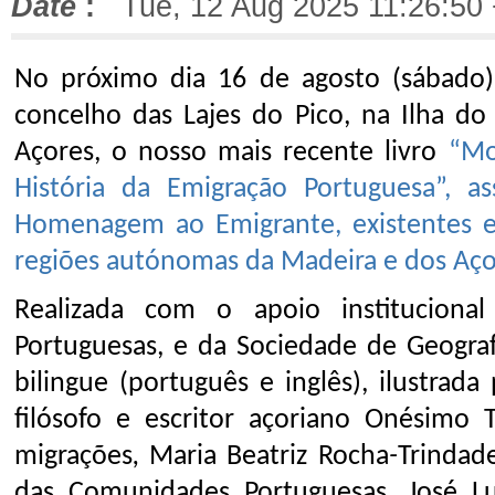
Date
:
Tue, 12 Aug 2025 11:26:50
No próximo dia 16 de agosto (sábado),
concelho das Lajes do Pico, na Ilha do
Açores, o nosso mais recente livro
“Mo
História da Emigração Portuguesa”,
Homenagem ao Emigrante, existentes em
regiões autónomas da Madeira e dos Aço
Realizada com o apoio instituciona
Portuguesas, e da Sociedade de Geograf
bilingue (português e inglês), ilustrada
filósofo e escritor açoriano Onésimo 
migrações
,
Maria Beatriz Rocha
-
Trindade
das Comunidades Portuguesas, José Lu