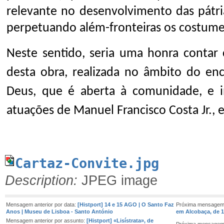
relevante no desenvolvimento das pátria
perpetuando além-fronteiras os costumes
Neste sentido, seria uma honra contar
desta obra, realizada no âmbito do e
Deus, que é aberta à comunidade, e i
atuações de Manuel Francisco Costa Jr., e
Cartaz-Convite.jpg
Description:
JPEG image
Mensagem anterior por data:
[Histport] 14 e 15 AGO | O Santo Faz
Próxima mensagem 
Anos | Museu de Lisboa - Santo António
em Alcobaça, de 1
Mensagem anterior por assunto:
[Histport] «Lisístrata», de