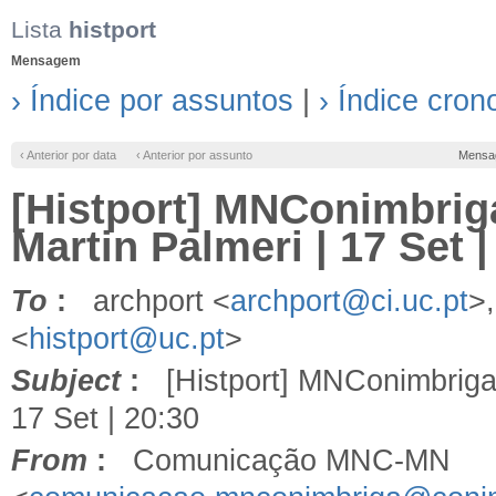
Lista
histport
Mensagem
› Índice por assuntos
|
› Índice cron
‹ Anterior por data
‹ Anterior por assunto
Mensa
[Histport] MNConimbri
Martin Palmeri | 17 Set |
To
:
archport <
archport@ci.uc.pt
>
<
histport@uc.pt
>
Subject
:
[Histport] MNConimbriga 
17 Set | 20:30
From
:
Comunicação MNC-MN