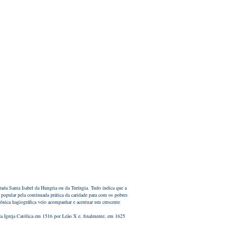
rada Santa Isabel da Hungria ou da Turíngia. Tudo indica que a
popular pela continuada prática da caridade para com os pobres
crónica hagiográfica veio acompanhar e acentuar um crescente
a da Igreja Católica em 1516 por Leão X e, finalmente, em 1625