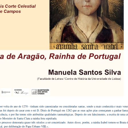
 por volta do ano de 1270 - tinham sido canonizadas ou consideradas santas, sendo a mais conhecida e mais vene
as foi depois de casar com o rei D. Dinis de Portugal em 1282 que as suas ações pias começaram a ganhar fama 
ficência, e por lhe terem sido atribuídas qualidades taumatúrgicas. Depois do seu falecimento, a escrita de uma 
o Mosteiro de Santa Clara a rainha fora sepultada.
o processo demoraria quase três séculos a ser concretizado. Antes disso, porém, a rainha Isabel tornou-se Beat
gal, por deliberação do Papa Urbano VIII
.».