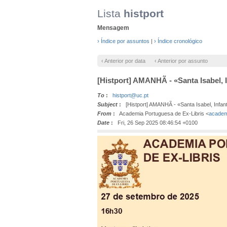
Lista
histport
Mensagem
› Índice por assuntos
|
› Índice cronológico
‹ Anterior por data
‹ Anterior por assunto
[Histport] AMANHÃ - «Santa Isabel, I
To
:
histport@uc.pt
Subject
:
[Histport] AMANHÃ - «Santa Isabel, Infanta
From
:
Academia Portuguesa de Ex-Libris <
academ
Date
:
Fri, 26 Sep 2025 08:46:54 +0100