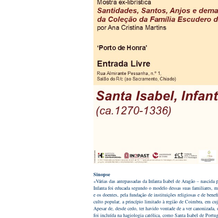
Sinopse
«
Várias das antepassadas da Infanta Isabel de Aragão – nascida
Infanta foi educada segundo o modelo dessas suas familiares, m
e os doentes, pela fundação de instituições religiosas e de bene
culto popular, a princípio limitado à região de Coimbra, em cuj
Apesar de, desde cedo, ter havido vontade de a ver canonizada, 
foi incluída na hagiologia católica, como Santa Isabel de Portu