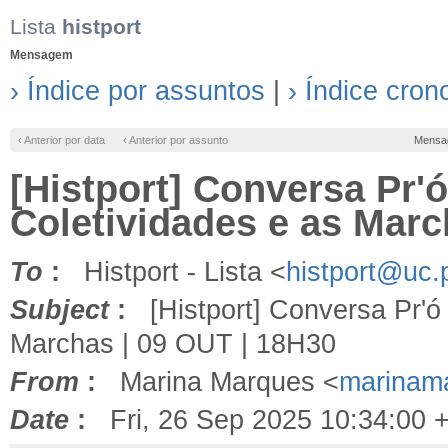
Lista
histport
Mensagem
› Índice por assuntos
|
› Índice cron
‹ Anterior por data
‹ Anterior por assunto
Mensa
[Histport] Conversa Pr'ó
Coletividades e as Marc
To
:
Histport - Lista <
histport@uc.
Subject
:
[Histport] Conversa Pr'ó 
Marchas | 09 OUT | 18H30
From
:
Marina Marques <
marinam
Date
:
Fri, 26 Sep 2025 10:34:00 