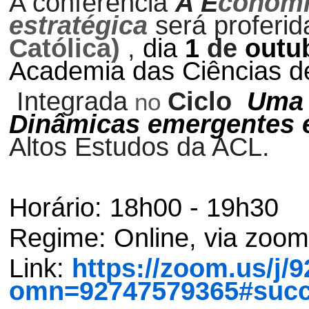
A conferência
A E
conomi
estratégica
será proferid
Católica)
,
dia
1
de
outu
Academia das Ciências d
Integrada
Ciclo
Uma 
no
Dinâmicas emergentes e
Altos Estudos da ACL.
Horário: 18h00 - 19h30
Regime: Online, via zoom
Link: 
https://zoom.us/j/
omn=92747579365#suc