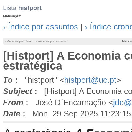
Lista
histport
Mensagem
› Índice por assuntos
|
› Índice cron
‹ Anterior por data
‹ Anterior por assunto
Mensa
[Histport] A Economia 
estratégica
To
:
"histport" <
histport@uc.pt
>
Subject
:
[Histport] A Economia co
From
:
José D´Encarnação <
jde@f
Date
:
Mon, 29 Sep 2025 11:23:15