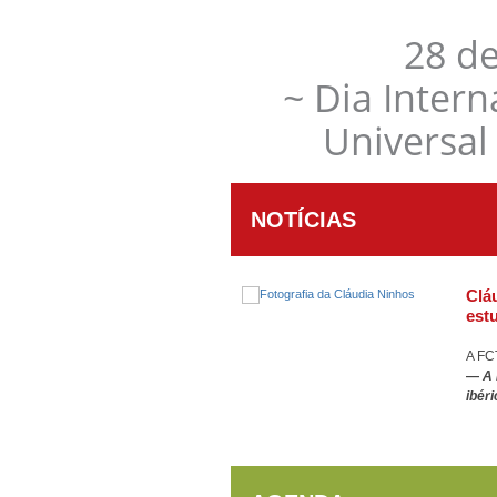
28 d
~ Dia Inter
Universal
NOTÍCIAS
Clá
est
A FC
—
A 
ibér