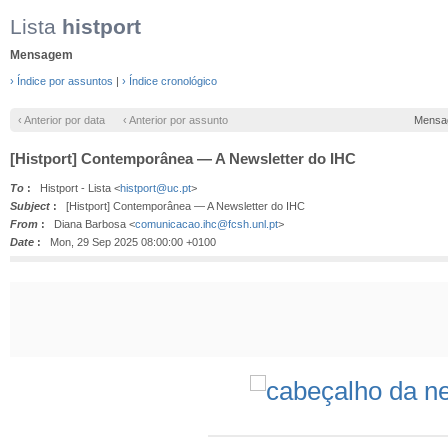
Lista
histport
Mensagem
› Índice por assuntos
|
› Índice cronológico
‹ Anterior por data
‹ Anterior por assunto
Mensa
[Histport] Contemporânea — A Newsletter do IHC
To
:
Histport - Lista <
histport@uc.pt
>
Subject
:
[Histport] Contemporânea — A Newsletter do IHC
From
:
Diana Barbosa <
comunicacao.ihc@fcsh.unl.pt
>
Date
:
Mon, 29 Sep 2025 08:00:00 +0100