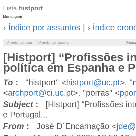
Lista
histport
Mensagem
› Índice por assuntos
|
› Índice cron
‹ Anterior por data
‹ Anterior por assunto
Mensa
[Histport] “Profissões 
política em Espanha e Po
To
:
"histport" <
histport@uc.pt
>, 
<
archport@ci.uc.pt
>, "porras" <
ppo
Subject
:
[Histport] “Profissões in
e Portugal...
From
:
José D´Encarnação <
jde@f