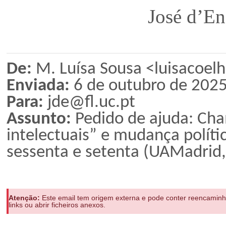
José d’Encar
De:
M. Luísa Sousa <luisacoel
Enviada:
6 de outubro de 2025
Para:
jde@fl.uc.pt
Assunto:
Pedido de ajuda: Cha
intelectuais” e mudança políti
sessenta e setenta (UAMadrid
Atenção:
Este email tem origem externa e pode conter reencaminha
links ou abrir ficheiros anexos.