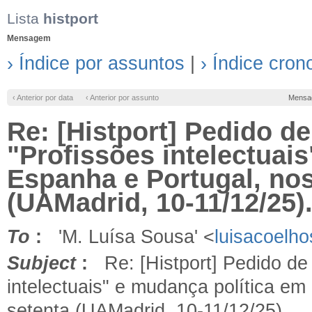
Lista
histport
Mensagem
› Índice por assuntos
|
› Índice cron
‹ Anterior por data
‹ Anterior por assunto
Mensa
Re: [Histport] Pedido d
"Profissões intelectuai
Espanha e Portugal, nos
(UAMadrid, 10-11/12/25)
To
:
'M. Luísa Sousa' <
luisacoelho
Subject
:
Re: [Histport] Pedido de
intelectuais" e mudança política e
setenta (UAMadrid, 10-11/12/25).