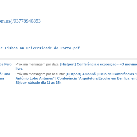
oom.us/j/93778940853
de Lisboa na Universidade do Porto.pdf
 de Pero
Próxima mensagem por data:
[Histport] Conferência e exposição - «O movimen
livre.
ã: Una
Próxima mensagem por assunto:
[Histport] Amanhã | Ciclo de Conferências "
ran
António Lobo Antunes" | Conferência "Arquitetura Escolar em Benfica: entr
Séjour- sábado dia 11 às 15h