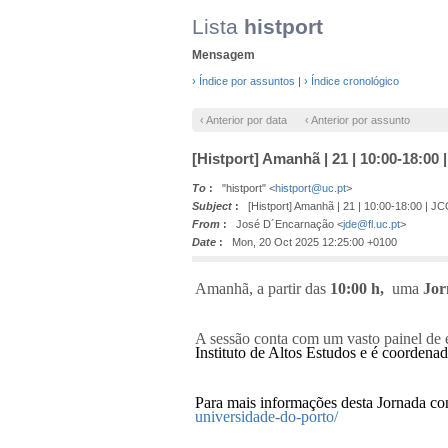
Lista
histport
Mensagem
› Índice por assuntos
|
› Índice cronológico
‹ Anterior por data
‹ Anterior por assunto
[Histport] Amanhã | 21 | 10:00-18:0
To
:
"histport" <
histport@uc.pt
>
Subject
:
[Histport] Amanhã | 21 | 10:00-18:00 | 
From
:
José D´Encarnação <
jde@fl.uc.pt
>
Date
:
Mon, 20 Oct 2025 12:25:00 +0100
A
manhã,
a partir das
10:00 h,
uma
Jor
A sessão conta com um vasto painel de e
Instituto de Altos Estudos e é coorden
Para mais informações desta Jornada co
universidade-do-porto/