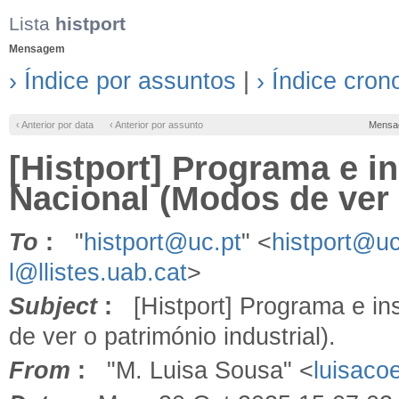
Lista
histport
Mensagem
› Índice por assuntos
|
› Índice cron
‹ Anterior por data
‹ Anterior por assunto
Mensa
[Histport] Programa e i
Nacional (Modos de ver o
To
:
"
histport@uc.pt
" <
histport@uc
l@llistes.uab.cat
>
Subject
:
[Histport] Programa e in
de ver o património industrial).
From
:
"M. Luisa Sousa" <
luisaco