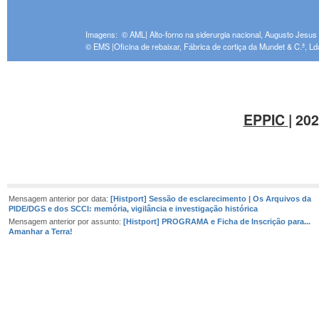
Imagens: © AML| Alto-forno na siderurgia nacional, Augusto Jesu
© EMS |Oficina de rebaixar, Fábrica de cortiça da Mundet & C.ª, Ld
EPPIC
| 20
Mensagem anterior por data:
[Histport] Sessão de esclarecimento | Os Arquivos da
PIDE/DGS e dos SCCI: memória, vigilância e investigação histórica
Mensagem anterior por assunto:
[Histport] PROGRAMA e Ficha de Inscrição para...
Amanhar a Terra!