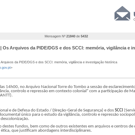
Mensagem Nº
21840
de
5432
 | Os Arquivos da PIDE/DGS e dos SCCI: memória, vigilância e in
Arquivos da PIDE/DGS e dos SCCI: memória, vigilância e investigação histórica
b.gov.pt
>
las 14h00, no Arquivo Nacional Torre do Tombo a sessão de esclarecimento
ncia, controlo e repressão em contexto colonial” com a participação de Mar
(ANTT).
cional e de Defesa do Estado / Direção-Geral de Segurança) e dos
SCCI
(Servi
umental único para o estudo da vigilância, controlo e repressão sociopolí
 descolonização.
 uso destes fundos, bem como de outros existentes em arquivos e centros d
 e ética, que justificam abordagens interdisciplinares.