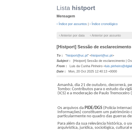
Lista
histport
Mensagem
› Índice por assuntos
|
› Índice cronológico
‹ Anterior por data
‹ Anterior por assunto
[Histport] Sessão de esclarecimento
To
:
"
histport@uc.pt
" <
histport@uc.pt
>
Subject
:
[Histport] Sessão de esclarecimento | Os 
From
:
Luis da Cunha Pinheiro <
luis.pinheiro@dgla
Date
:
Mon, 20 Oct 2025 12:40:13 +0000
Amanhã, dia 21 de outubro, decorrerá, pe
Tombo: Contributos para o estudo da vigilâ
(ICS) e a moderação de Paulo Tremoceiro 
Os arquivos da
PIDE/DGS
(Polícia Interna
Informações) constituem um património doc
particularmente no quadro das guerras de
Para além da sua relevância histórica, o
arquivística, jurídica, sociológica, cultural