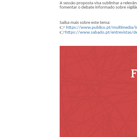
A sessão proposta visa sublinhar a relevâ
fomentar o debate informado sobre vigilânc
Saiba mais sobre este tema:
👉
https://www.publico.pt/multimedia/in
👉
https://www.sabado.pt/entrevistas/de