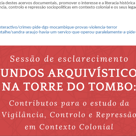
ncia destes acervos documentais, promover o interesse e a literacia histór
ia, controlo e repressão sociopolíticas em contexto colonial e os seus leg
teractivo/crimes-pide-dgs-mocambique-provas-violencia-terror
talhe/sandra-araujo-havia-um-servico-que-operou-paralelamente-a-pide-