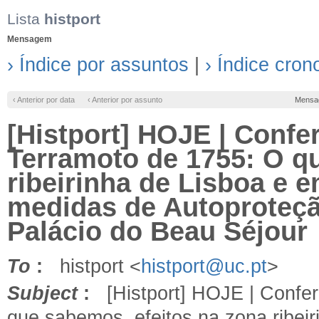
Lista
histport
Mensagem
› Índice por assuntos
|
› Índice cron
‹ Anterior por data
‹ Anterior por assunto
Mensa
[Histport] HOJE | Confe
Terramoto de 1755: O q
ribeirinha de Lisboa e e
medidas de Autoproteçã
Palácio do Beau Séjour
To
:
histport <
histport@uc.pt
>
Subject
:
[Histport] HOJE | Confer
que sabemos, efeitos na zona ribeir