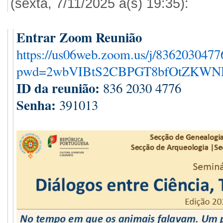
(sexta, 7/11/2025 à(s) 19:35):
Entrar Zoom Reunião
https://us06web.zoom.us/j/8362030477
pwd=2wbVIBtS2CBPGT8bfOtZKWNR
ID da reunião:
836 2030 4776
Senha:
391013