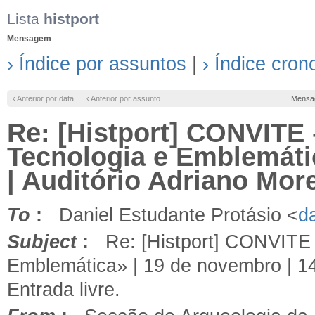
Lista
histport
Mensagem
› Índice por assuntos
|
› Índice cron
‹ Anterior por data
‹ Anterior por assunto
Mensa
Re: [Histport] CONVITE 
Tecnologia e Emblemátic
| Auditório Adriano More
To
:
Daniel Estudante Protásio <
d
Subject
:
Re: [Histport] CONVITE -
Emblemática» | 19 de novembro | 14
Entrada livre.