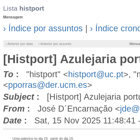
Lista
histport
Mensagem
› Índice por assuntos
|
› Índice cron
‹ Anterior por data
‹ Anterior por assunto
Mensa
[Histport] Azulejaria po
To
:
"histport" <
histport@uc.pt
>, 
<
pporras@der.ucm.es
>
Subject
:
[Histport] Azulejaria por
From
:
José D´Encarnação <
jde@f
Date
:
Sat, 15 Nov 2025 11:48:41 
Uma palestra no dia 19, partir do dia 19.