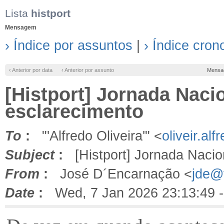
Lista
histport
Mensagem
› Índice por assuntos
|
› Índice cron
‹ Anterior por data
‹ Anterior por assunto
Mensa
[Histport] Jornada Nacio
esclarecimento
To
:
"'Alfredo Oliveira'" <
oliveir.a
Subject
:
[Histport] Jornada Nacion
From
:
José D´Encarnação <
jde@f
Date
:
Wed, 7 Jan 2026 23:13:49 