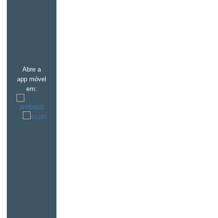
Abre a
app móvel
em: