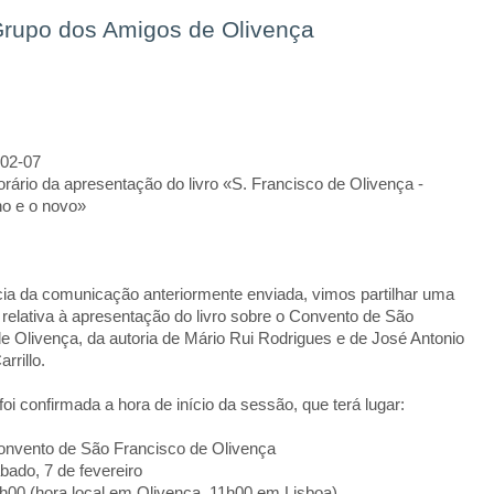
rupo dos Amigos de Olivença
-02-07
rário da apresentação do livro «S. Francisco de Olivença -
ho e o novo»
ia da comunicação anteriormente enviada, vimos partilhar uma
 relativa à apresentação do livro sobre o Convento de São
e Olivença, da autoria de Mário Rui Rodrigues e de José Antonio
rrillo.
foi confirmada a hora de início da sessão, que terá lugar:
Convento de São Francisco de Olivença
bado, 7 de fevereiro
h00 (hora local em Olivença, 11h00 em Lisboa)