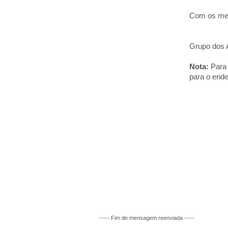
Com os mel
Grupo dos 
Nota:
Para 
para o end
----- Fim de mensagem reenviada -----