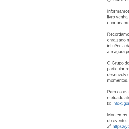
Informamos
livro venha
oportunamen
Recordamos
enraizado n
influência 
até agora 
O Grupo dos
particular r
desenvolvi
momentos.
Para os as
efetuado at
📧
info@gon
Mantemos i
do evento:
🔗
https:/