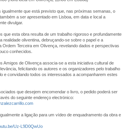
 igualmente que está previsto que, nas próximas semanas, o
 também a ser apresentado em Lisboa, em data e local a
te divulgar.
 que esta obra resulta de um trabalho rigoroso e profundamente
a realidade oliventina, debruçando-se sobre o papel e a
da Ordem Terceira em Olivença, revelando dados e perspectivas
pouco conhecidos.
 Amigos de Olivença associa-se a esta iniciativa cultural de
elevância, felicitando os autores e os organizadores pelo trabalho
do e convidando todos os interessados a acompanharem estes
sociados que desejem encomendar o livro, o pedido poderá ser
ravés do seguinte endereço electrónico:
zalezcarrillo.com
gualmente a ligação para um vídeo de enquadramento da obra e
/youtu.be/Uz-L9D0QwUo