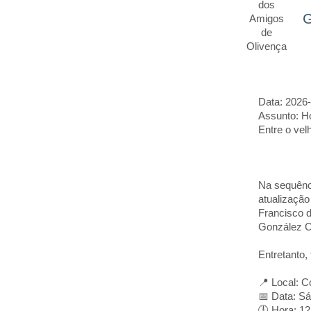
G
Data: 2026
Assunto: Ho
Entre o vel
Na sequênc
atualização
Francisco d
González Ca
Entretanto, 
📍 Local: 
📅 Data: Sá
🕛 Hora: 12