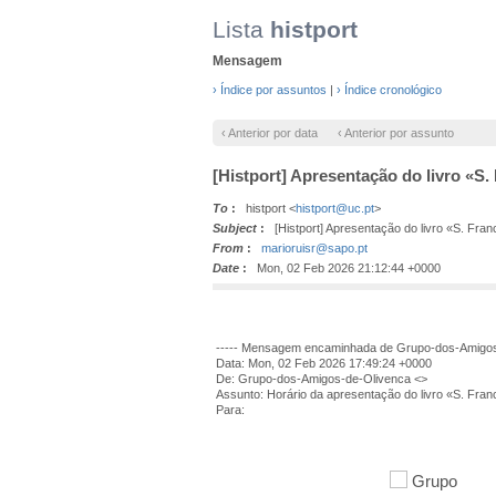
Lista
histport
Mensagem
› Índice por assuntos
|
› Índice cronológico
‹ Anterior por data
‹ Anterior por assunto
[Histport] Apresentação do livro «S.
To
:
histport <
histport@uc.pt
>
Subject
:
[Histport] Apresentação do livro «S. Franc
From
:
marioruisr@sapo.pt
Date
:
Mon, 02 Feb 2026 21:12:44 +0000
----- Mensagem encaminhada de Grupo-dos-Amigos-
Data: Mon, 02 Feb 2026 17:49:24 +0000
De: Grupo-dos-Amigos-de-Olivenca <>
Assunto: Horário da apresentação do livro «S. Fran
Para: