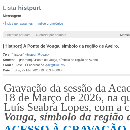
Lista
histport
Mensagem
› Índice por assuntos
|
› Índice cronológico
‹ Anterior por data
‹ Anterior por assunto
Mensa
[Histport] A Ponte de Vouga, símbolo da região de Aveiro.
To
:
"histport" <
histport@uc.pt
>
Subject
:
[Histport] A Ponte de Vouga, símbolo da região de Aveiro.
From
:
José D´Encarnação <
jde@fl.uc.pt
>
Date
:
Sun, 22 Mar 2026 19:30:38 -0000
G
ravação da sessão da Aca
18 de Março de 2026, na qu
Luís Seabra Lopes, com a c
Vouga, símbolo da região 
ACESSO À GRAVAÇÃO