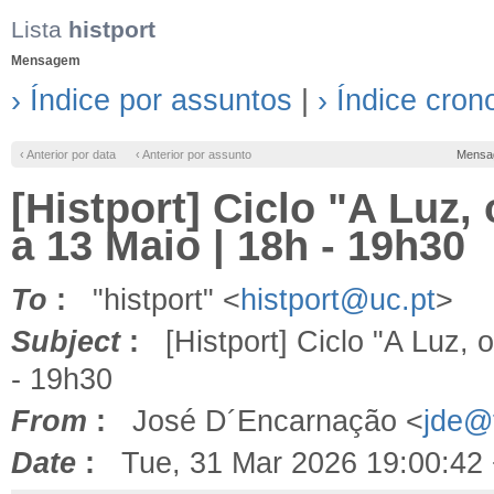
Lista
histport
Mensagem
› Índice por assuntos
|
› Índice cron
‹ Anterior por data
‹ Anterior por assunto
Mensa
[Histport] Ciclo "A Luz, 
a 13 Maio | 18h - 19h30
To
:
"histport" <
histport@uc.pt
>
Subject
:
[Histport] Ciclo "A Luz, o
- 19h30
From
:
José D´Encarnação <
jde@f
Date
:
Tue, 31 Mar 2026 19:00:42