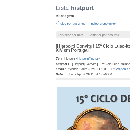
Lista
histport
Mensagem
› Índice por assuntos
|
› Índice cronológico
‹ Anterior por data
‹ Anterior por assunto
[Histport] Convite | 15º Ciclo Luso-
XIV em Portugal”
To
:
histport <
histport@uc.pt
>
Subject
:
[Histport] Convite | 15º Ciclo Luso-Italia
From
:
"Vanda Souto (DMC/DPC/GEO)" <
vanda.so
Date
:
Thu, 9 Apr 2026 11:04:12 +0000