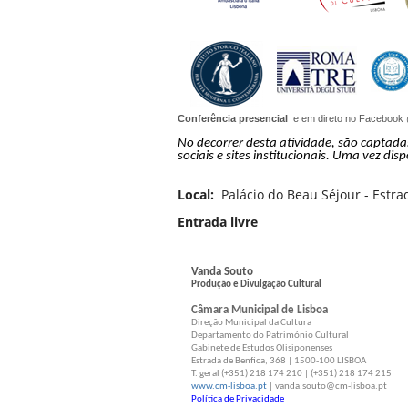
Conferência presencial
e em direto no Facebook 
No decorrer desta atividade, são captad
sociais e sites institucionais. Uma vez dis
Local:
Palácio do Beau Séjour - Estra
Entrada livre
Vanda Souto
Produção e Divulgação Cultural
Câmara Municipal de Lisboa
Direção Municipal da Cultura
Departamento do Património Cultural
Gabinete de Estudos Olisiponenses
Estrada de Benfica, 368 | 1500-100 LISBOA
T. geral (+351) 218 174 210 | (+351) 218 174 215
www.cm-lisboa.pt
| vanda.souto@cm-lisboa.pt
Política de Privacidade