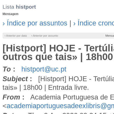
Lista
histport
Mensagem
› Índice por assuntos
|
› Índice cron
‹ Anterior por data
‹ Anterior por assunto
Mensa
[Histport] HOJE - Tertúli
outros que tais» | 18h00 
To
:
histport@uc.pt
Subject
:
[Histport] HOJE - Tertúlia
tais» | 18h00 | Entrada livre.
From
:
Academia Portuguesa de Ex
<
academiaportuguesadeexlibris@g