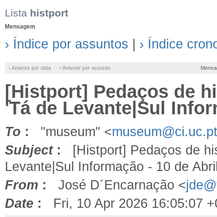
Lista
histport
Mensagem
› Índice por assuntos
|
› Índice cron
‹ Anterior por data
‹ Anterior por assunto
Mensa
[Histport] Pedaços de h
'Tá de Levante|Sul Infor
To
:
"museum" <
museum@ci.uc.p
Subject
:
[Histport] Pedaços de his
Levante|Sul Informação - 10 de Abri
From
:
José D´Encarnação <
jde@f
Date
:
Fri, 10 Apr 2026 16:05:07 