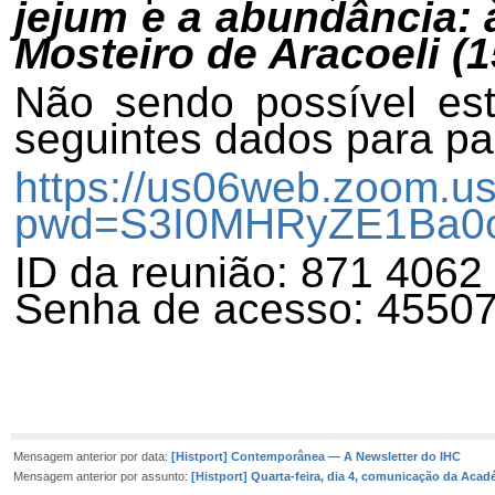
jejum e a abundância:
Mosteiro de Aracoeli (
Não sendo possível est
seguintes dados para pa
https://us06web.zoom.u
pwd=S3I0MHRyZE1Ba
ID da reunião: 871 4062
Senha de acesso: 4550
Mensagem anterior por data:
[Histport] Contemporânea — A Newsletter do IHC
Mensagem anterior por assunto:
[Histport] Quarta-feira, dia 4, comunicação da Acadé