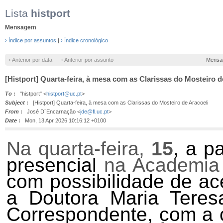
Lista
histport
Mensagem
› Índice por assuntos
|
› Índice cronológico
‹ Anterior por data
‹ Anterior por assunto
Mensa
[Histport] Quarta-feira, à mesa com as Clarissas do Mosteiro d
To
:
"histport" <
histport@uc.pt
>
Subject
:
[Histport] Quarta-feira, à mesa com as Clarissas do Mosteiro de Aracoeli
From
:
José D´Encarnação <
jde@fl.uc.pt
>
Date
:
Mon, 13 Apr 2026 10:16:12 +0100
Na quarta-feira,
15
, a p
presencial
na Academia 
com possibilidade de ac
a Doutora Maria Teres
Correspondente, com a c