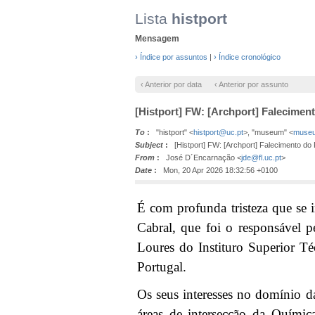
Lista
histport
Mensagem
› Índice por assuntos
|
› Índice cronológico
‹ Anterior por data
‹ Anterior por assunto
[Histport] FW: [Archport] Faleciment
To
:
"histport" <
histport@uc.pt
>, "museum" <
museu
Subject
:
[Histport] FW: [Archport] Falecimento do 
From
:
José D´Encarnação <
jde@fl.uc.pt
>
Date
:
Mon, 20 Apr 2026 18:32:56 +0100
É com profunda tristeza que se 
Cabral, que foi o responsável
Loures do Instituro Superior 
Portugal.
Os seus interesses no domínio da 
áreas de intersecção da Quími