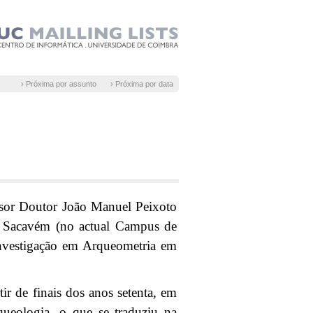
› Próxima por assunto
› Próxima por data
essor Doutor João Manuel Peixoto
e Sacavém (no actual Campus de
nvestigação em Arqueometria em
tir de finais dos anos setenta, em
ueologia, o que se traduziu na