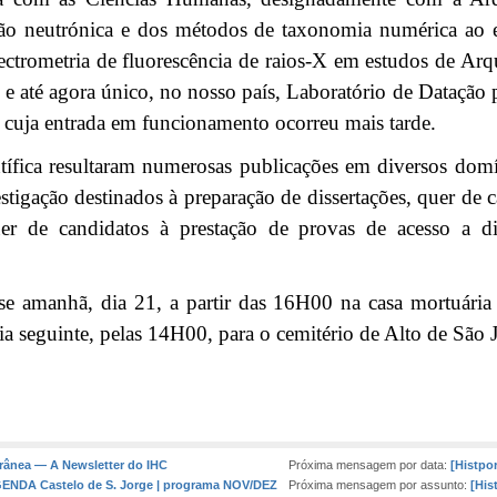
ação neutrónica e dos métodos de taxonomia numérica ao 
ctrometria de fluorescência de raios-X em estudos de Ar
e até agora único, no nosso país, Laboratório de Datação
 cuja entrada em funcionamento ocorreu mais tarde.
entífica resultaram numerosas publicações em diversos dom
stigação destinados à preparação de dissertações, quer de 
uer de candidatos à prestação de provas de acesso a div
-se amanhã, dia 21, a partir das 16H00 na casa mortuári
dia seguinte, pelas 14H00, para o cemitério de Alto de São
rânea — A Newsletter do IHC
Próxima mensagem por data:
[Histpor
GENDA Castelo de S. Jorge | programa NOV/DEZ
Próxima mensagem por assunto:
[His