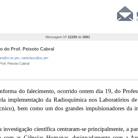
Mensagem Nº
22289
de
5881
o do Prof. Peixoto Cabral
m@ci.uc.pt
>, <
antclass@uc.pt
>
Prof. Peixoto Cabral
informa do falecimento, ocorrido ontem dia 19, do Prof
 pela implementação da Radioquímica nos Laboratórios d
Técnico), bem como um dos grandes impulsionadores da i
investigação científica centraram-se principalmente, a par
ca com as Ciências Humanas, designadamente com a Arq