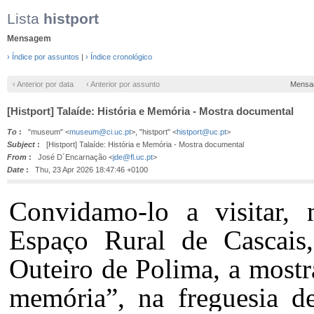
Lista
histport
Mensagem
› Índice por assuntos
|
› Índice cronológico
‹ Anterior por data
‹ Anterior por assunto
Mensa
[Histport] Talaíde: História e Memória - Mostra documental
To
:
"museum" <
museum@ci.uc.pt
>, "histport" <
histport@uc.pt
>
Subject
:
[Histport] Talaíde: História e Memória - Mostra documental
From
:
José D´Encarnação <
jde@fl.uc.pt
>
Date
:
Thu, 23 Apr 2026 18:47:46 +0100
Convidamo-lo a visitar, 
Espaço Rural de Cascais,
Outeiro de Polima, a mostr
memória”, na freguesia 