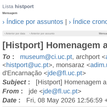
Lista
histport
Mensagem
› Índice por assuntos
|
› Índice cron
‹ Anterior por data
‹ Anterior por assunto
Mensa
[Histport] Homenagem 
To
:
museum@ci.uc.pt
, archport <
<
histport@uc.pt
>, monsaraz <
adim
d'Encarnação <
jde@fl.uc.pt
>
Subject
:
[Histport] Homenagem 
From
:
jde <
jde@fl.uc.pt
>
Date
:
Fri, 08 May 2026 12:56:59 