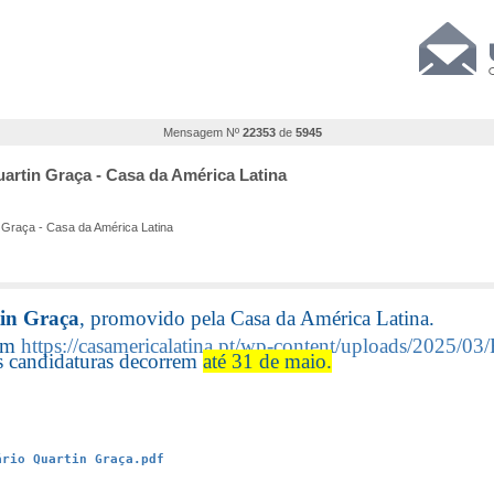
Mensagem Nº
22353
de
5945
uartin Graça - Casa da América Latina
n Graça - Casa da América Latina
tin Graça
, promovido pela Casa da América Latina.
 em
https://casamericalatina.pt/wp-content/uploads/2025/0
s candidaturas decorrem
até 31 de maio.
ário Quartin Graça.pdf