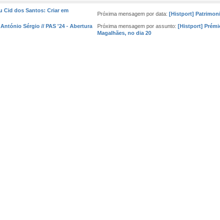
u Cid dos Santos: Criar em
Próxima mensagem por data:
[Histport] Patrimo
 António Sérgio // PAS '24 - Abertura
Próxima mensagem por assunto:
[Histport] Prém
Magalhães, no dia 20