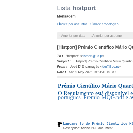
Lista
histport
Mensagem
› Índice por assuntos
|
› Índice cronológico
‹ Anterior por data
‹ Anterior por assunto
[Histport] Prémio Científico Mário Q
To
:
"histport" <
histport@uc.pt
>
Subject
:
[Histport] Prémio Científico Mário Quarti
From
:
José D´Encarnação <
jde@fl.uc.pt
>
Date
:
Sat, 9 May 2026 19:51:31 +0100
Prémio Científico Mário Quar
O Regulamento está disponível
portugues_Premio-MQG.pdf
e a
Lançamento do Prémio Científico M
Description:
Adobe PDF document