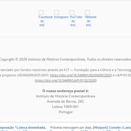
Copyright © 2026 Instituto de História Contemporânea, Todos os direitos reservados
inanciado por fundos nacionais através da FCT — Fundação para a Ciência e a Tecnologia
 projectos UID/04209/2025 (DOI:
https://doi.org/10.54499/UID/04209/2025
) e LA/P/0132
https://doi.org/10.54499/LA/P/0132/2020
)
O nosso endereço postal é:
Instituto de História Contemporânea
Avenida de Berna, 26C
Lisboa
1069-061
Portugal
 Exposição “Lisboa desenhada,
Próxima mensagem por data:
[Histport] Convite | Lan