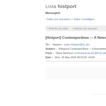
Lista
histport
Mensagem
› Índice por assuntos
|
› Índice cronológico
‹ Anterior por data
‹ Anterior por assunto
[Histport] Contemporânea — A Newsl
To
:
Histport - Lista <
histport@uc.pt
>
Subject
:
[Histport] Contemporânea — A Newslette
From
:
Diana Barbosa <
comunicacao.ihc@fcsh.unl
Date
:
Mon, 18 May 2026 08:00:00 +0100