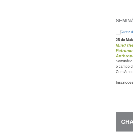
SEMIN
25 de Mai
Mind the
Petromod
Anthrop
Seminário 
o campo do
Com Amede
Inscriçõe
CHA