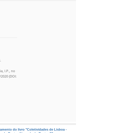
.
, I.P., no
/2020 (DOI:
çamento do livro "Coletividades de Lisboa -