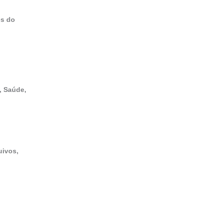
es do
, Saúde,
uivos,