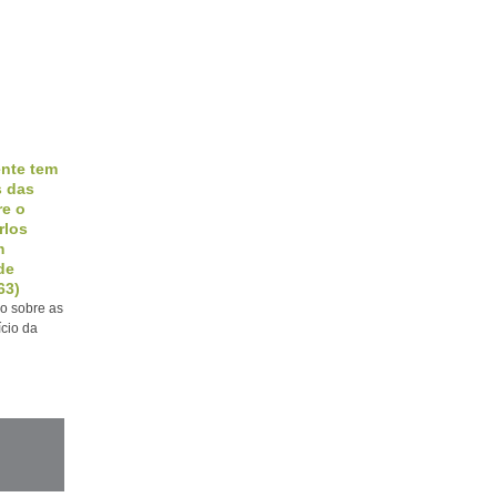
ente tem
s das
re o
rlos
m
de
63)
o sobre as
ício da