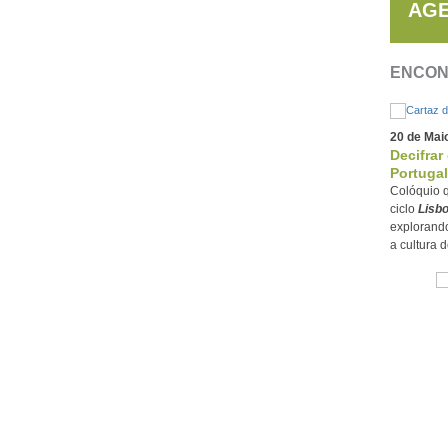
AG
ENCON
20 de Mai
Decifrar
Portugal
Colóquio q
ciclo
Lisbo
explorando
a cultura d