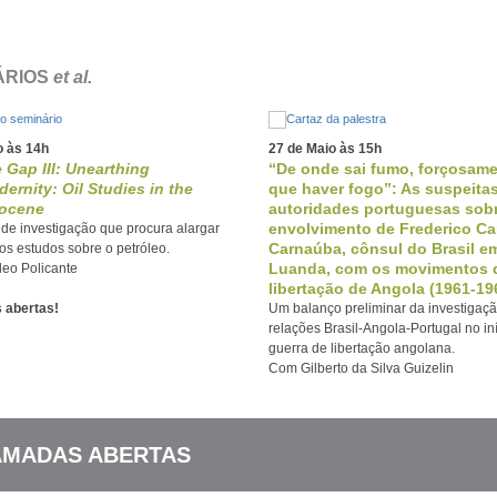
ÁRIOS
et al.
o às 14h
27 de Maio às 15h
 Gap III: Unearthing
“De onde sai fumo, forçosam
ernity: Oil Studies in the
que haver fogo”: As suspeita
ocene
autoridades portuguesas sob
envolvimento de Frederico Ca
de investigação que procura alargar
Carnaúba, cônsul do Brasil e
s estudos sobre o petróleo.
Luanda, com os movimentos 
o Policante
libertação de Angola (1961-19
s abertas!
Um balanço preliminar da investigaçã
relações Brasil-Angola-Portugal no in
guerra de libertação angolana.
Com Gilberto da Silva Guizelin
MADAS ABERTAS