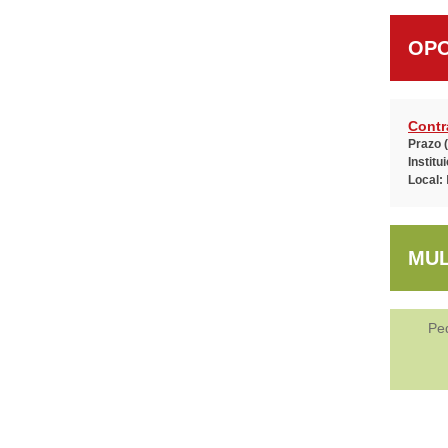
OPO
Contr
Prazo 
Institu
Local:
MUL
Ped