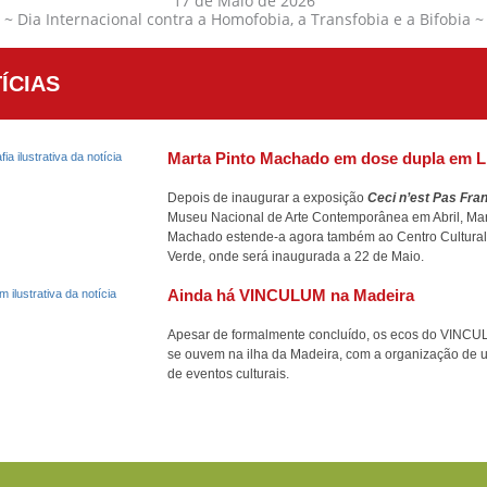
17 de Maio de 2026
~ Dia Internacional contra a Homofobia, a Transfobia e a Bifobia ~
ÍCIAS
Marta Pinto Machado em dose dupla em L
Depois de inaugurar a exposição
Ceci n’est Pas Fra
Museu Nacional de Arte Contemporânea em Abril, Mar
Machado estende-a agora também ao Centro Cultura
Verde, onde será inaugurada a 22 de Maio.
Ainda há VINCULUM na Madeira
Apesar de formalmente concluído, os ecos do VINC
se ouvem na ilha da Madeira, com a organização de 
de eventos culturais.