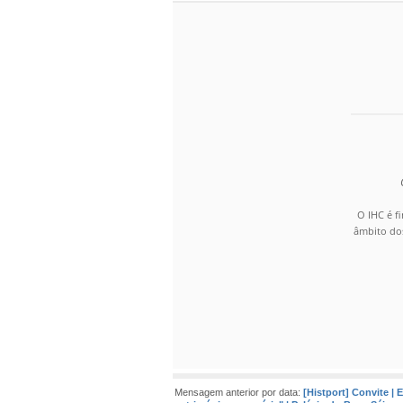
O IHC é f
âmbito dos
Mensagem anterior por data:
[Histport] Convite |