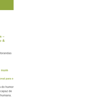
s –
o &
utorandas
r num
onal para o
a do humor
l capaz de
a humana.