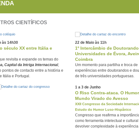
ENDA
TROS CIENTÍFICOS
o às 14h30
22 de Maio às 11h
 o século XX entre Itália e
1º Intercâmbio de Doutorando
Universidades de Évora, Aveir
Coimbra
ue revisita e expande os temas do
a, Capital da Intriga Internacional
,
Um momento para partilha e troca de
 pontos de contacto entre a história e
experiências entre doutorandos e do
e Itália e Portugal.
de três universidades portuguesas.
1 a 3 de Junho
O Riso Contra-ataca. O Humo
Mundo Virado do Avesso
XXII Congresso da Sociedade Internaci
Estudo do Humor Luso-Hispânico
Congresso que reafirma a importânci
como ferramenta intelectual e cultura
devolver complexidade à experiênci