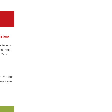
isboa
ncisco
no
ta Pinto
l Cabo
ULUM ainda
uma série