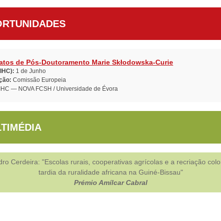
RTUNIDADES
atos de Pós-Doutoramento Marie Skłodowska-Curie
(IHC):
1 de Junho
ição:
Comissão Europeia
IHC — NOVA FCSH / Universidade de Évora
TIMÉDIA
ro Cerdeira: "Escolas rurais, cooperativas agrícolas e a recriação colo
tardia da ruralidade africana na Guiné-Bissau"
Prémio Amílcar Cabral