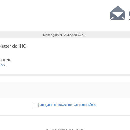
Mensagem Nº
22379
de
5971
etter do IHC
r do IHC
.pt
>