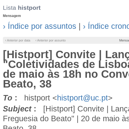
Lista
histport
Mensagem
› Índice por assuntos
|
› Índice cron
‹ Anterior por data
‹ Anterior por assunto
Mensa
[Histport] Convite | Lan
"Coletividades de Lisbo
de maio às 18h no Conv
Beato, 38
To
:
histport <
histport@uc.pt
>
Subject
:
[Histport] Convite | Lança
Freguesia do Beato" | 20 de maio 
Beato, 38