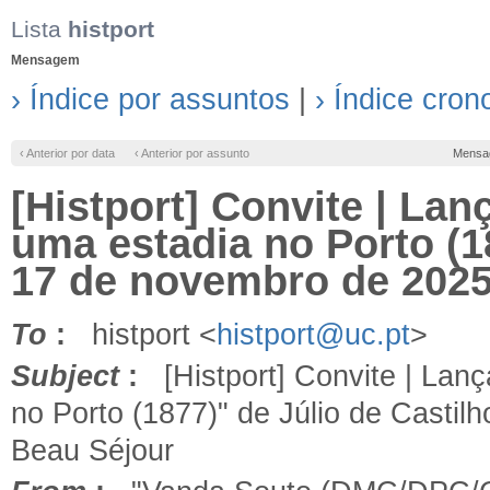
Lista
histport
Mensagem
› Índice por assuntos
|
› Índice cron
‹ Anterior por data
‹ Anterior por assunto
Mensa
[Histport] Convite | Lan
uma estadia no Porto (18
17 de novembro de 2025
To
:
histport <
histport@uc.pt
>
Subject
:
[Histport] Convite | Lanç
no Porto (1877)" de Júlio de Castil
Beau Séjour