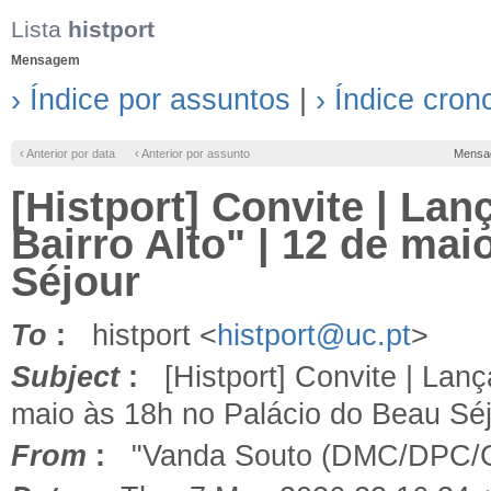
Lista
histport
Mensagem
› Índice por assuntos
|
› Índice cron
‹ Anterior por data
‹ Anterior por assunto
Mensa
[Histport] Convite | Lan
Bairro Alto" | 12 de ma
Séjour
To
:
histport <
histport@uc.pt
>
Subject
:
[Histport] Convite | Lança
maio às 18h no Palácio do Beau Sé
From
:
"Vanda Souto (DMC/DPC/