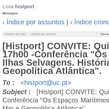
Lista
histport
Mensagem
› Índice por assuntos
|
› Índice cron
‹ Anterior por data
‹ Anterior por assunto
Mensa
[Histport] CONVITE: Quin
17h00 -Conferência "Os
Ilhas Selvagens. Históri
Geopolítica Atlântica".
To
:
<
histport@uc.pt
>
Subject
:
[Histport] CONVITE: Quint
Conferência "Os Espaços Marítimos d
Mar e Geopolítica Atlântica".