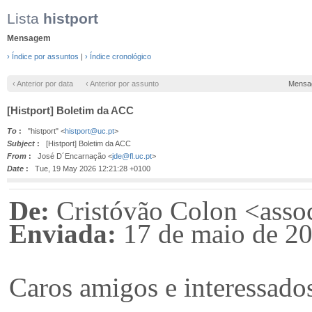
Lista
histport
Mensagem
› Índice por assuntos
|
› Índice cronológico
‹ Anterior por data
‹ Anterior por assunto
Mensa
[Histport] Boletim da ACC
To
:
"histport" <
histport@uc.pt
>
Subject
:
[Histport] Boletim da ACC
From
:
José D´Encarnação <
jde@fl.uc.pt
>
Date
:
Tue, 19 May 2026 12:21:28 +0100
De:
Cristóvão Colon <asso
Enviada:
17 de maio de 2
Caros amigos e interessado