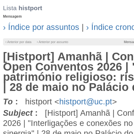
Lista
histport
Mensagem
› Índice por assuntos
|
› Índice cron
‹ Anterior por data
‹ Anterior por assunto
Mensa
[Histport] Amanhã | Con
Open Conventos 2026 | 
património religioso: ri
| 28 de maio no Palácio
To
:
histport <
histport@uc.pt
>
Subject
:
[Histport] Amanhã | Conf
2026 | "Interligações e conexões no 
sinergia" | 28 de maio no Palácio d