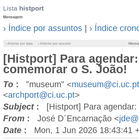
Lista
histport
Mensagem
› Índice por assuntos
|
› Índice cron
‹ Anterior por data
‹ Anterior por assunto
Mensa
[Histport] Para agendar
comemorar o S. João!
To
:
"museum" <
museum@ci.uc.p
<
archport@ci.uc.pt
>
Subject
:
[Histport] Para agendar:
From
:
José D´Encarnação <
jde@f
Date
:
Mon, 1 Jun 2026 18:43:41 