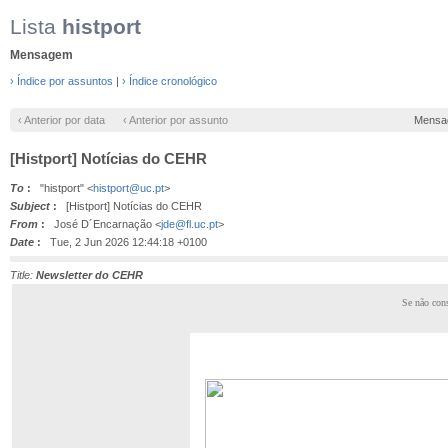
Lista
histport
Mensagem
› Índice por assuntos
|
› Índice cronológico
‹ Anterior por data
‹ Anterior por assunto
Mensa
[Histport] Notícias do CEHR
To
:
"histport" <
histport@uc.pt
>
Subject
:
[Histport] Notícias do CEHR
From
:
José D´Encarnação <
jde@fl.uc.pt
>
Date
:
Tue, 2 Jun 2026 12:44:18 +0100
Title:
Newsletter do CEHR
Se não cons